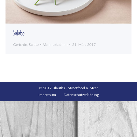
Salate
Gerichte
,
Salate
Von
nextadmin
21. März 2017
© 2017 Blauths - Streetfood & Meer
Impressum
Datenschutzerklärung