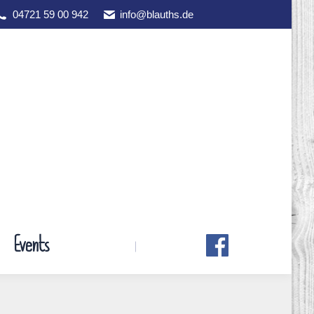
04721 59 00 942
info@blauths.de
Events
Events