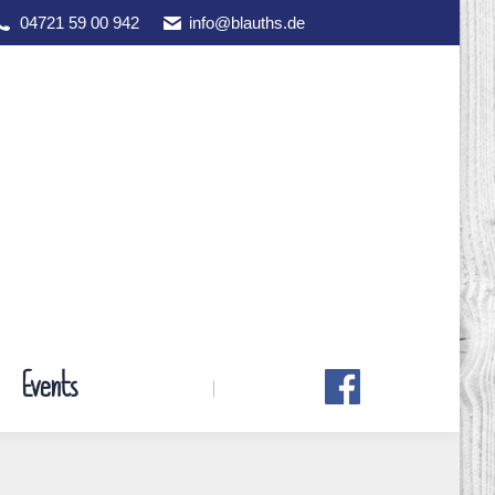
04721 59 00 942
info@blauths.de
Events
Events