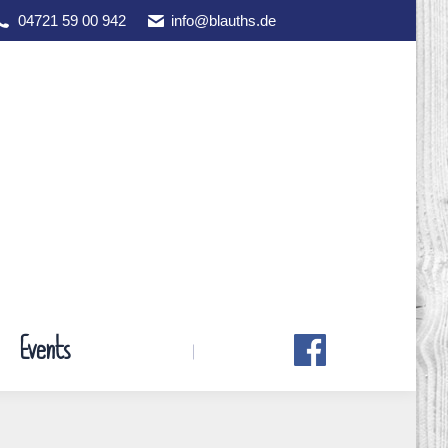
04721 59 00 942
info@blauths.de
Events
Events